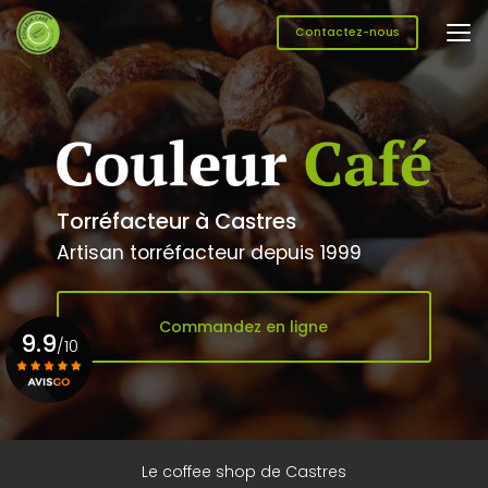
Aller
au
Contactez-nous
contenu
principal
Torréfacteur à Castres
Artisan torréfacteur depuis 1999
Commandez en ligne
9.9
/10
Voir le certificat
Le coffee shop de Castres