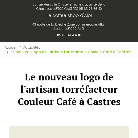
20 rue Henry le Châtelier Zone d'activité de la
Chartreuse 81100 CASTRES
05 63 75 56 42
Le coffee shop d'Albi
43 route de la Drêche Zone commerciale Albi-
Lescure 81000 ALBI
05 63 41 44 81
Accueil
Actualités
Le nouveau logo de l'artisan torréfacteur Couleur Café à Castres
Le nouveau logo de
l'artisan torréfacteur
Couleur Café à Castres