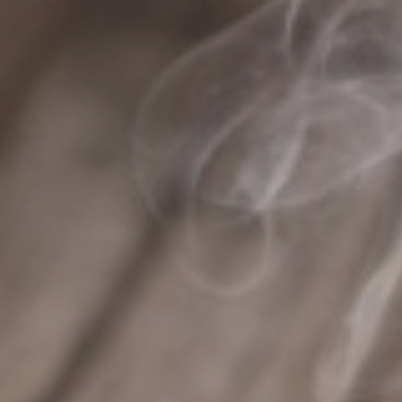
|
Où faire un coffret cadeau de produits locaux à Castres
|
Quel est le
meilleur coffeeshop pour du latte art à Castres ?
|
Boutique de
produits locaux et artisanaux à Gaillac
|
Le meilleur café en grain du
Tarn
|
Où boire un très bon café à Castres
|
Vente thé en vrac, thé en
sachet et thé bio dans le Tarn
|
Où trouver de bons produits locaux du
Tarn à Albi
|
Fournisseur de café de spécialité en grain à Graulhet
|
Où trouver du café de spécialité à Lavaur ?
|
où acheter du café en
grains fraîchement torréfié à Albi
|
Colis d'entreprise pour cadeau de
fin d'année à Albi
|
Dégustation d'un bon matcha latte à Albi
|
Fournisseur de café de spécialité à Gaillac
|
Acheter du café en grain
de qualité à Graulhet
|
Où trouver du café de spécialité à Albi ?
|
Livraison de café de spécialité à Gaillac
|
Cadeaux fin d'année
d'entreprise original à Gaillac
|
Salon de thé pour télétravailler à
Castres
|
Cadeaux fin d'année d'entreprise original à St Sulpice