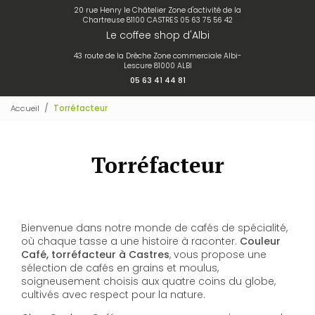
20 rue Henry le Châtelier Zone d'activité de la
Chartreuse 81100 CASTRES
05 63 75 56 42
Le coffee shop d'Albi
43 route de la Drêche Zone commerciale Albi-
Lescure 81000 ALBI
05 63 41 44 81
Accueil
Torréfacteur
Torréfacteur
Bienvenue dans notre monde de cafés de spécialité,
où chaque tasse a une histoire à raconter.
Couleur
Café, torréfacteur à Castres
, vous propose une
sélection de cafés en grains et moulus,
soigneusement choisis aux quatre coins du globe,
cultivés avec respect pour la nature.