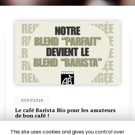
18/06/2026
Découvrez nos nouveaux mini cookies
pour accompagner notre délicieux café
Un délice à savourer avec votre café
d'exceptionChez
Couleur Café
, artisan
This site uses cookies and gives you control over