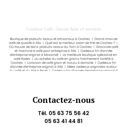
Couleur Café : Savoir-faire et services
Boutique de produits locaux et artisanaux à Castres
|
Grand choix de
café de qualité à Albi
|
Quel est le meilleur salon de thé de Castres ?
|
Où trouver de bons produits locaux du Tarn à Castres
|
Grossiste café
et machine à café pour entreprise à Albi
|
Cadeaux fin d'année
d'entreprise original à Mazamet
|
La meilleure boutique spécialisé en
café Rodez
|
où acheter du café en grains fraîchement torréfié à
Castres
|
Livraison de café grain et moulu à domicile
|
Cadeaux fin
d'année d'entreprise original à Albi
|
Idées cadeaux originales autour
du café et du thé à Revel
|
Cadeaux fin d'année d'entreprise original à
Castres
|
Fournisseur de café et machine à café pour entreprise à
Castres
|
Où acheter un coffret de tasses Delissea à Castres ?
|
Où
trouver du bon café de spécialité à Graulhet ?
|
Coffret de dégustation
de café pour offrir à Castres
|
Où trouver du café de spécialité à
Castres ?
|
Coffret cadeau de découverte de café de spécialité à Albi
|
grand choix de thé, tisane, infusion et rooibos à Castres
|
vente de
Contactez-nous
matcha bio de qualité à Castres
|
Où boire un bon matcha latte à
Castres?
|
Coffret de dégustation de café pour offrir à Albi
|
Torréfacteur pour découvrir le café autrement, à travers un savoir faire
unique et des conseils personnalisés à Castres
|
Où trouver un bon
Tél.
05 63 75 56 42
matcha latte à Albi ?
|
Livraison de café de spécialité en grain à
Graulhet
|
Grand choix de café de qualité à Castres
|
boutique de thé
05 63 41 44 81
en vrac et de thé bio à Castres
|
Coffeeshop avec terrasse et télétravail
possible à Albi
|
le meilleur torréfacteur de café à Carmaux
|
Idées