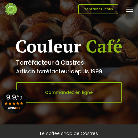
Aller
au
Contactez-nous
contenu
principal
Torréfacteur à Castres
Artisan torréfacteur depuis 1999
Commandez en ligne
9.9
/10
Voir le certificat
Le coffee shop de Castres