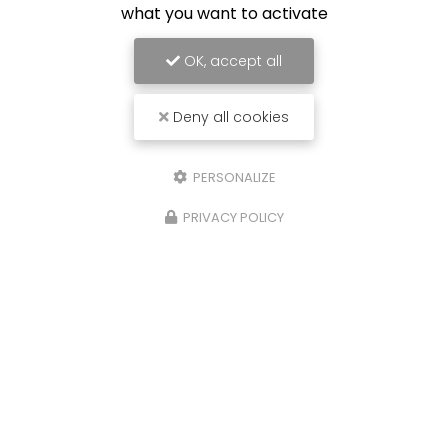
torréfacteur depuis 1999 basé à
Castres
, nous
what you want to activate
sommes ravis de vous présenter notre…
OK, accept all
Toute l'actualité
Deny all cookies
PERSONALIZE
PRIVACY POLICY