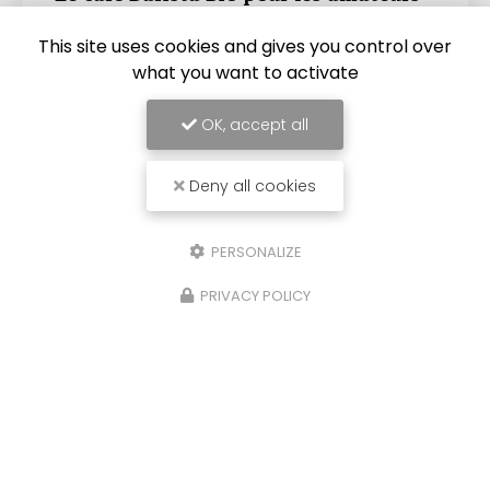
pour accompagner notre délicieux café
This site uses cookies and gives you control over
Un délice à savourer avec votre café
d'exceptionChez
Couleur Café
, artisan
what you want to activate
torréfacteur depuis 1999 basé à
Castres
, nous
sommes ravis de vous présenter notre…
OK, accept all
Toute l'actualité
Deny all cookies
PERSONALIZE
PRIVACY POLICY