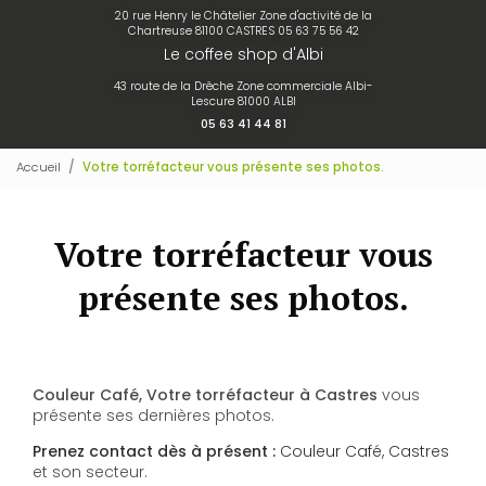
20 rue Henry le Châtelier Zone d'activité de la
Chartreuse 81100 CASTRES
05 63 75 56 42
Le coffee shop d'Albi
43 route de la Drêche Zone commerciale Albi-
Lescure 81000 ALBI
05 63 41 44 81
Accueil
Votre torréfacteur vous présente ses photos.
Votre torréfacteur vous
présente ses photos.
Couleur Café, Votre torréfacteur à Castres
vous
présente ses dernières photos.
Prenez contact dès à présent :
Couleur Café, Castres
et son secteur.