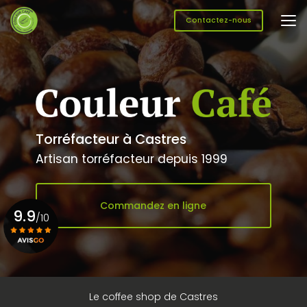
Aller
au
Contactez-nous
contenu
principal
Torréfacteur à Castres
Artisan torréfacteur depuis 1999
Commandez en ligne
9.9
/10
Voir le certificat
Le coffee shop de Castres