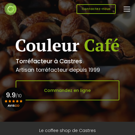
Aller
au
Contactez-nous
contenu
principal
Torréfacteur à Castres
Artisan torréfacteur depuis 1999
Commandez en ligne
9.9
/10
Voir le certificat
Le coffee shop de Castres