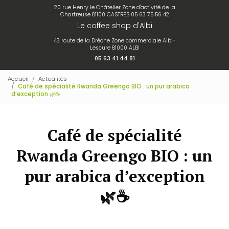
20 rue Henry le Châtelier Zone d'activité de la
Chartreuse 81100 CASTRES
05 63 75 56 42
Le coffee shop d'Albi
43 route de la Drêche Zone commerciale Albi-
Lescure 81000 ALBI
05 63 41 44 81
Accueil
Actualités
Café de spécialité Rwanda Greengo BIO : un pur arabica
d’exception 🌿☕
Café de spécialité
Rwanda Greengo BIO : un
pur arabica d’exception
🌿☕