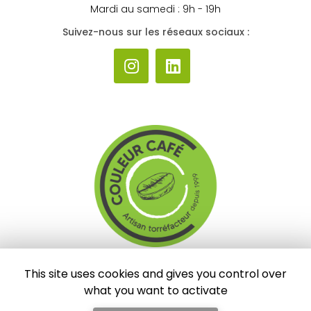
Mardi au samedi : 9h - 19h
Suivez-nous sur les réseaux sociaux :
Torréfacteur à Albi
This site uses cookies and gives you control over
43 route de la Drêche
what you want to activate
Zone commerciale Albi-Lescure