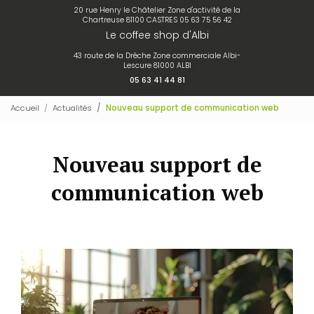
20 rue Henry le Châtelier Zone d'activité de la
Chartreuse 81100 CASTRES
05 63 75 56 42
Le coffee shop d'Albi
43 route de la Drêche Zone commerciale Albi-
Lescure 81000 ALBI
05 63 41 44 81
Accueil
Actualités
Nouveau support de communication web
Nouveau support de
communication web