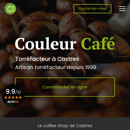
Aller
au
Contactez-nous
contenu
principal
Torréfacteur à Castres
Artisan torréfacteur depuis 1999
Commandez en ligne
9.9
/10
Voir le certificat
Le coffee shop de Castres