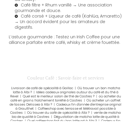
Café filtre + Rhum vanillé → Une association
gourmande et douce.
Café corsé + Liqueur de café (Kahlúa, Amaretto)
→ Un accord évident pour les amateurs de
digestifs.
L’astuce gourmande : Testez un Irish Coffee pour une
alliance parfaite entre café, whisky et crème fouettée.
Couleur Café : Savoir-faire et services
Livraison de café de spécialité à Gaillac
|
Où trouver un bon matcha
latte à Albi ?
|
Idées cadeaux originales autour du café et du thé à
Revel
|
Quel est le meilleur salon de thé de Castres ?
|
où acheter du
café en grains fraîchement torréfié à Castres
|
Où acheter un coffret
de tasses Delissea à Albi ?
|
Cadeaux fin d'année d'entreprise original
à Graulthet
|
Coffeeshop avec terrasse et télétravail possible à
Castres
|
Où trouver du café de spécialité à Albi ?
|
vente de matcha
bio de qualité à Castres
|
Dégustation de matcha latte de qualité à
Castres
|
Quel coffeeshop fait du bon latte art à Albi ?
|
Cadeaux fin
d'année d'entreprise original à Albi
|
Commander du café de
torréfacteur à Toulouse
|
grand choix de thé, tisane, infusion et rooibos