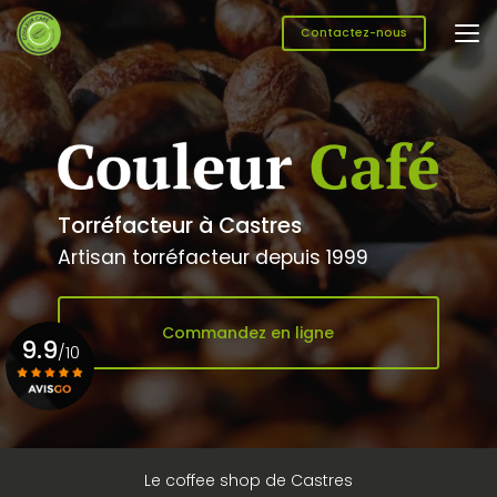
Aller
au
Contactez-nous
contenu
principal
Torréfacteur à Castres
Artisan torréfacteur depuis 1999
Commandez en ligne
9.9
/10
Voir le certificat
Le coffee shop de Castres