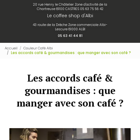
20 rue Henry le Châtelier Zone d'activité de la
Chartreuse 81100 CASTRES
05 63 75 56 42
Le coffee shop d'Albi
43 route de la Drêche Zone commerciale Albi-
Lescure 81000 ALBI
05 63 41 44 81
Accueil
Couleur Café Albi
Les accords café & gourmandises : que manger avec son café ?
Les accords café &
gourmandises : que
manger avec son café ?