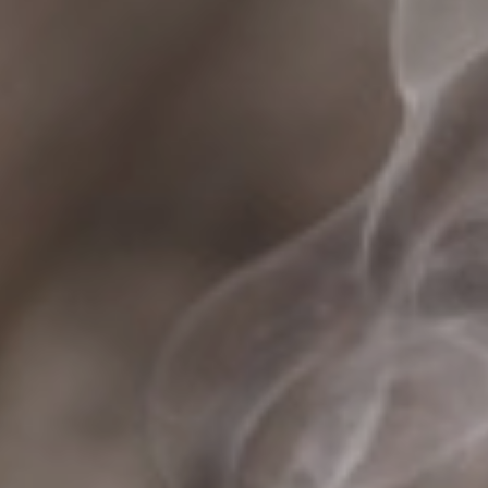
spécialité pas cher
|
Idées cadeaux originales autour du café et du
thé à Gaillac
|
Fournisseur de café de spécialité en grain à Graulhet
|
Idées cadeaux originales autour du café et du thé à Castres
|
Coffret
de dégustation de café pour offrir à Albi
|
Cadeaux fin d'année
d'entreprise original à St Sulpice
|
Dégustation d'un bon matcha latte
à Albi
|
Cadeaux fin d'année d'entreprise original à Revel
|
Où trouver
de bons produits locaux du Tarn à Albi
|
Entreprise qui livre du café
gratuitement à Graulhet
|
Acheter du café en grain de qualité à
Lavaur
|
Où trouver le meilleur coffeeshop et café à Castres ?
|
Grand
choix de café de qualité à Castres
|
vente de matcha bio de qualité à
Albi
|
où acheter du café en grains fraîchement torréfié à Albi
|
Fournisseur de café de spécialité à Gaillac
|
Cadeaux fin d'année
d'entreprise original à Lavaur
|
Cadeaux fin d'année d'entreprise
original à Carmaux
|
Grand choix de café de qualité à Albi
|
Coffeeshop avec terrasse et télétravail possible à Albi
|
Où trouver du
café de spécialité à Lavaur ?
|
Coffret cadeau de café grain de qualité à
Albi
|
Quel est le meilleur salon de thé d'Albi ?
|
Idées cadeaux
originales autour du café et du thé à Albi
|
Coffret de dégustation de
café pour offrir à Castres
|
Salon de thé pour télétravailler à Castres
|
Livraison de café de spécialité en grain à Graulhet
|
Acheter du café
en grain de qualité à Graulhet
|
Vente thé en vrac, thé en sachet et
thé bio dans le Tarn
|
Entreprise qui livre du café en grain
gratuitement à Gaillac
|
boutique de thé en vrac et de thé bio à
Castres
|
La meilleure boutique spécialisé en café Rodez
|
Idées
cadeaux originales autour du café et du thé à Lavaur
|
Où boire un
très bon café à Castres
|
Entreprise de livraison de café en grain à
Gaillac