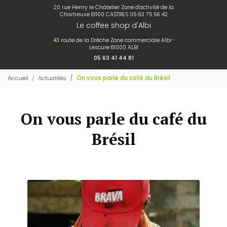
20 rue Henry le Châtelier Zone d'activité de la
Chartreuse 81100 CASTRES
05 63 75 56 42
Le coffee shop d'Albi
43 route de la Drêche Zone commerciale Albi-
Lescure 81000 ALBI
05 63 41 44 81
Accueil
Actualités
On vous parle du café du Brésil
On vous parle du café du
Brésil