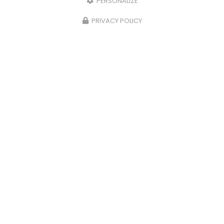
PERSONALIZE
Torréfacteur à Castres
PRIVACY POLICY
20 rue Henry le Châtelier
Zone d'activité de la Chartreuse
81100
CASTRES
05 63 75 56 42
Lundi : 13h - 19h
Mardi au samedi : 9h - 19h
Suivez-nous sur les réseaux sociaux :