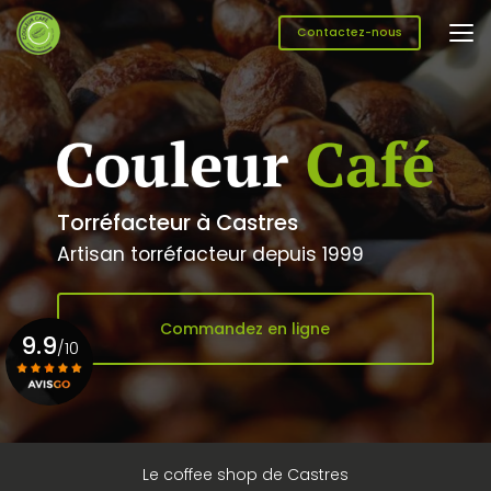
Aller
au
Contactez-nous
contenu
principal
Torréfacteur à Castres
Artisan torréfacteur depuis 1999
Commandez en ligne
9.9
/10
Voir le certificat
Le coffee shop de Castres