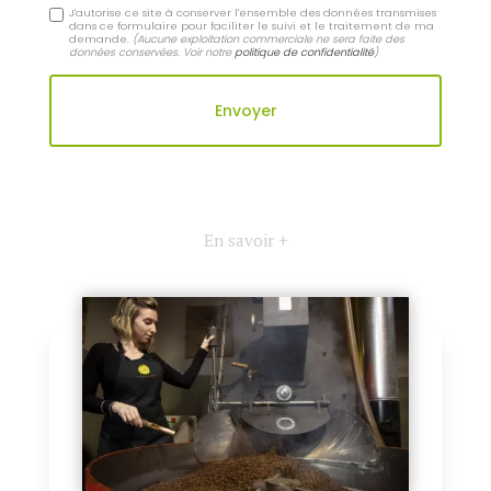
J'autorise ce site à conserver l'ensemble des données transmises
dans ce formulaire pour faciliter le suivi et le traitement de ma
demande.
(Aucune exploitation commerciale ne sera faite des
données conservées. Voir notre
politique de confidentialité
)
En savoir +