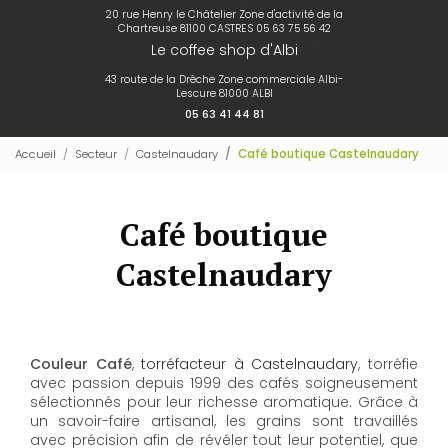
20 rue Henry le Châtelier Zone d'activité de la
Chartreuse 81100 CASTRES
05 63 75 56 42
Le coffee shop d'Albi
43 route de la Drêche Zone commerciale Albi-
Lescure 81000 ALBI
05 63 41 44 81
Accueil
Secteur
Castelnaudary
Café boutique Castelnaudary
Café boutique
Castelnaudary
Couleur Café
,
torréfacteur à Castelnaudary
, torréfie
avec passion depuis 1999 des cafés soigneusement
sélectionnés pour leur richesse aromatique. Grâce à
un savoir-faire artisanal, les grains sont travaillés
avec précision afin de révéler tout leur potentiel, que