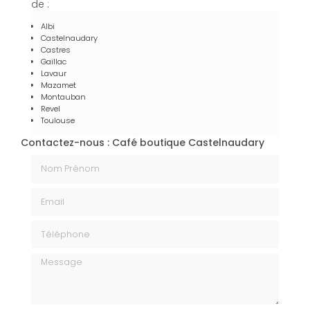
de :
Albi
Castelnaudary
Castres
Gaillac
Lavaur
Mazamet
Montauban
Revel
Toulouse
Contactez-nous : Café boutique Castelnaudary
Nom Prénom
Email
Téléphone
Message