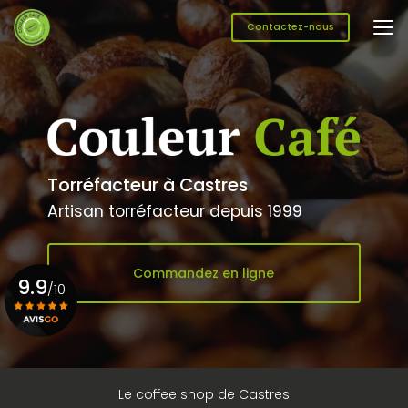
Aller
au
Contactez-nous
contenu
principal
Torréfacteur à Castres
Artisan torréfacteur depuis 1999
Commandez en ligne
9.9
/10
Voir le certificat
Le coffee shop de Castres