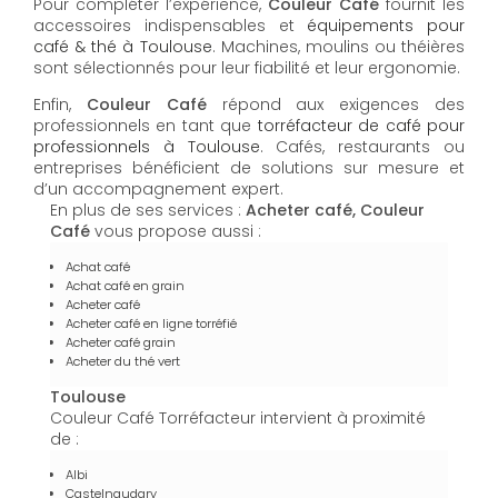
Pour compléter l’expérience,
Couleur Café
fournit les
accessoires indispensables et
équipements pour
café & thé à Toulouse
. Machines, moulins ou théières
sont sélectionnés pour leur fiabilité et leur ergonomie.
Enfin,
Couleur Café
répond aux exigences des
professionnels en tant que
torréfacteur de café pour
professionnels à Toulouse
. Cafés, restaurants ou
entreprises bénéficient de solutions sur mesure et
d’un accompagnement expert.
En plus de ses services :
Acheter café, Couleur
Café
vous propose aussi :
Achat café
Achat café en grain
Acheter café
Acheter café en ligne torréfié
Acheter café grain
Acheter du thé vert
Toulouse
Couleur Café Torréfacteur intervient à proximité
de :
Albi
Castelnaudary