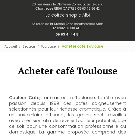
20 rue Henry le Châtelier Zone d'activité de la
Chartreuse 81100 CASTRES
05 63 75 56 42
Le coffee shop d'Albi
43 route de la Drêche Zone commerciale Albi-
Lescure 81000 ALBI
05 63 41 44 81
Accueil
Secteur
Toulouse
Acheter café Toulouse
Acheter café Toulouse
Couleur Café
,
torréfacteur à Toulouse
, torréfie avec
passion depuis 1999 des cafés soigneusement
sélectionnés pour leur richesse aromatique. Grâce à
un savoir-faire artisanal, les grains sont travaillés
avec précision afin de révéler tout leur potentiel, que
ce soit pour une consommation professionnelle ou
domestique. La gamme proposée comprend des