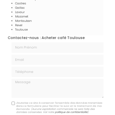
Castres
Gaillac
Lavaur
Mazamet
Montauban
Revel
Toulouse
Contactez-nous : Acheter café Toulouse
Nom Prénom
Email
Téléphone
Message
J'autorise ce site à conserver l'ensemble des données transmises
dans ce formulaire pour faciliter le suivi et le traitement de ma
demande.
(Aucune exploitation commerciale ne sera faite des
données conservées. Voir notre
politique de confidentialité
)