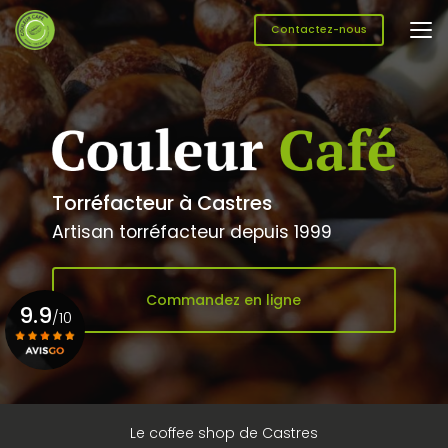
Aller
au
Contactez-nous
contenu
principal
Torréfacteur à Castres
Artisan torréfacteur depuis 1999
Commandez en ligne
9.9
/10
Voir le certificat
Le coffee shop de Castres