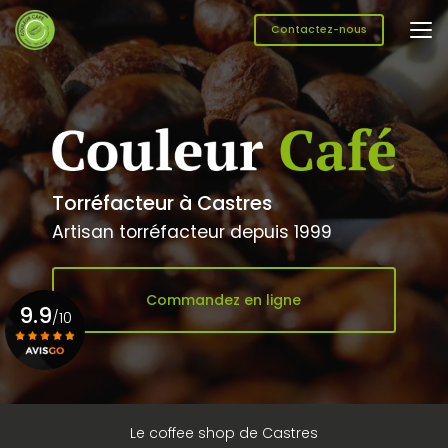
Aller
au
Contactez-nous
contenu
principal
Torréfacteur à Castres
Artisan torréfacteur depuis 1999
Commandez en ligne
9.9
/10
Voir le certificat
Le coffee shop de Castres