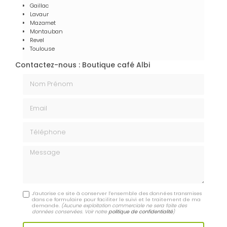
Gaillac
Lavaur
Mazamet
Montauban
Revel
Toulouse
Contactez-nous : Boutique café Albi
Nom Prénom
Email
Téléphone
Message
J'autorise ce site à conserver l'ensemble des données transmises
dans ce formulaire pour faciliter le suivi et le traitement de ma
demande.
(Aucune exploitation commerciale ne sera faite des
données conservées. Voir notre
politique de confidentialité
)