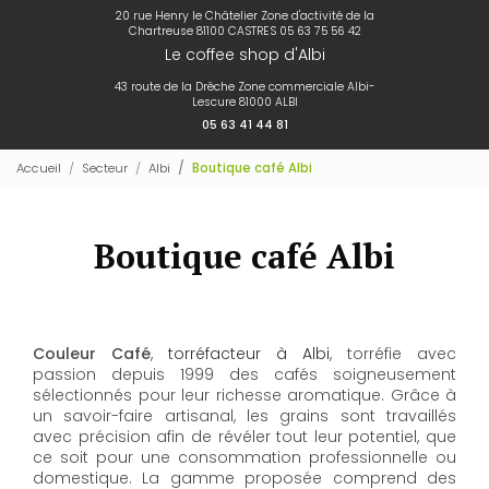
20 rue Henry le Châtelier Zone d'activité de la
Chartreuse 81100 CASTRES
05 63 75 56 42
Le coffee shop d'Albi
43 route de la Drêche Zone commerciale Albi-
Lescure 81000 ALBI
05 63 41 44 81
Accueil
Secteur
Albi
Boutique café Albi
Boutique café Albi
Couleur Café
,
torréfacteur à Albi
, torréfie avec
passion depuis 1999 des cafés soigneusement
sélectionnés pour leur richesse aromatique. Grâce à
un savoir-faire artisanal, les grains sont travaillés
avec précision afin de révéler tout leur potentiel, que
ce soit pour une consommation professionnelle ou
domestique. La gamme proposée comprend des