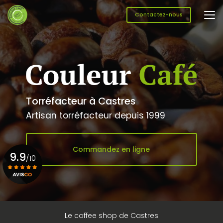
Aller
au
Contactez-nous
contenu
principal
Torréfacteur à Castres
Artisan torréfacteur depuis 1999
Commandez en ligne
9.9
/10
Voir le certificat
Le coffee shop de Castres