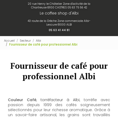
20 rue Henry le Châtelier Zone d'activité de la
Chartreuse 81100 CASTRES
05 63 75 56 42
Le coffee shop d'Albi
43 route de la Drêche Zone commerciale Albi-
Lescure 81000 ALBI
05 63 41 44 81
Accueil
Secteur
Albi
Fournisseur de café pour professionnel Albi
Fournisseur de café pour
professionnel Albi
Couleur Café
,
torréfacteur à Albi
, torréfie avec
passion depuis 1999 des cafés soigneusement
sélectionnés pour leur richesse aromatique. Grâce à
un savoir-faire artisanal, les grains sont travaillés