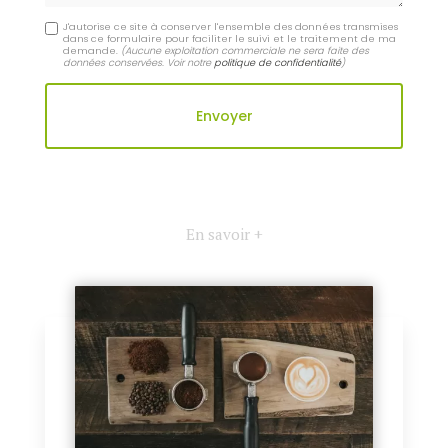
J'autorise ce site à conserver l'ensemble des données transmises
dans ce formulaire pour faciliter le suivi et le traitement de ma
demande.
(Aucune exploitation commerciale ne sera faite des
données conservées. Voir notre
politique de confidentialité
)
En savoir +