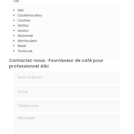
de :
Albi
Castelnaudary
Castres
Gaillac
Lavaur
Mazamet
Montauban
Revel
Toulouse
Contactez-nous : Fournisseur de café pour
professionnel Albi
Nom Prénom
Email
Téléphone
Message