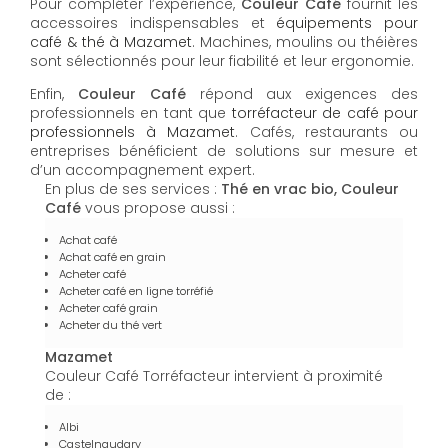
Pour compléter l’expérience,
Couleur Café
fournit les
accessoires indispensables et
équipements pour
café & thé à Mazamet
. Machines, moulins ou théières
sont sélectionnés pour leur fiabilité et leur ergonomie.
Enfin,
Couleur Café
répond aux exigences des
professionnels en tant que
torréfacteur de café pour
professionnels à Mazamet
. Cafés, restaurants ou
entreprises bénéficient de solutions sur mesure et
d’un accompagnement expert.
En plus de ses services :
Thé en vrac bio, Couleur
Café
vous propose aussi :
Achat café
Achat café en grain
Acheter café
Acheter café en ligne torréfié
Acheter café grain
Acheter du thé vert
Mazamet
Couleur Café Torréfacteur intervient à proximité
de :
Albi
Castelnaudary