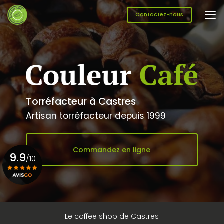
Aller
au
Contactez-nous
contenu
principal
Torréfacteur à Castres
Artisan torréfacteur depuis 1999
Commandez en ligne
9.9
/10
Voir le certificat
Le coffee shop de Castres