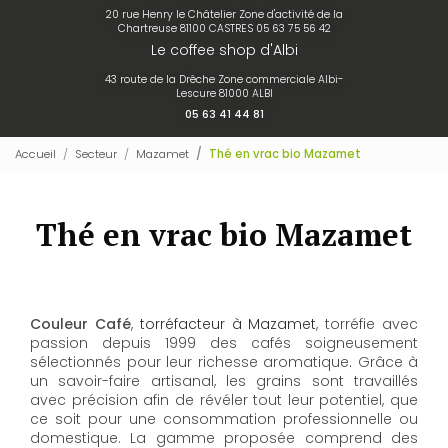
20 rue Henry le Châtelier Zone d'activité de la
Chartreuse 81100 CASTRES
05 63 75 56 42
Le coffee shop d'Albi
43 route de la Drêche Zone commerciale Albi-
Lescure 81000 ALBI
05 63 41 44 81
Accueil
Secteur
Mazamet
Thé en vrac bio Mazamet
Thé en vrac bio Mazamet
Couleur Café
,
torréfacteur à Mazamet
, torréfie avec
passion depuis 1999 des cafés soigneusement
sélectionnés pour leur richesse aromatique. Grâce à
un savoir-faire artisanal, les grains sont travaillés
avec précision afin de révéler tout leur potentiel, que
ce soit pour une consommation professionnelle ou
domestique. La gamme proposée comprend des