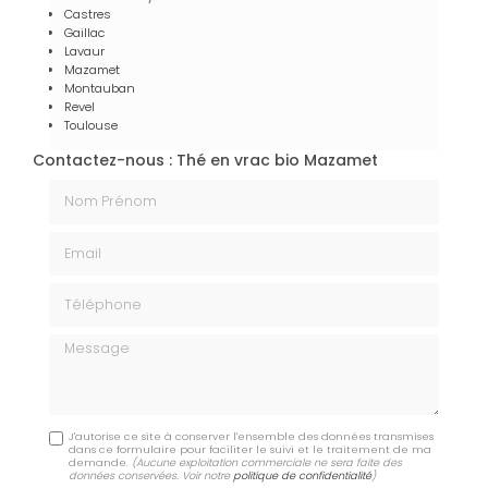
Castres
Gaillac
Lavaur
Mazamet
Montauban
Revel
Toulouse
Contactez-nous : Thé en vrac bio Mazamet
Nom Prénom
Email
Téléphone
Message
J'autorise ce site à conserver l'ensemble des données transmises
dans ce formulaire pour faciliter le suivi et le traitement de ma
demande.
(Aucune exploitation commerciale ne sera faite des
données conservées. Voir notre
politique de confidentialité
)