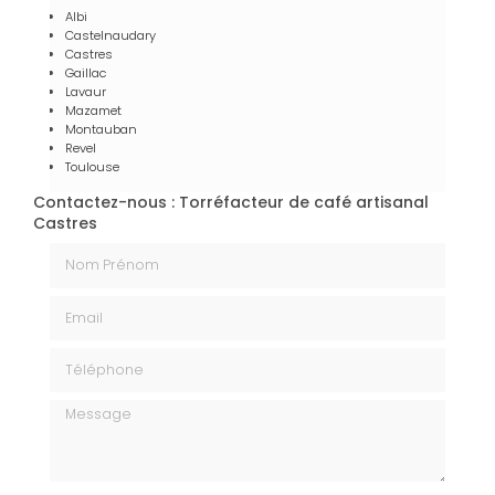
Albi
Castelnaudary
Castres
Gaillac
Lavaur
Mazamet
Montauban
Revel
Toulouse
Contactez-nous : Torréfacteur de café artisanal
Castres
Nom Prénom
Email
Téléphone
Message