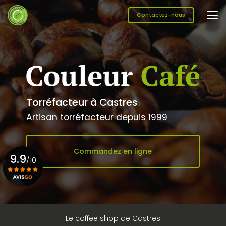
Aller
au
Contactez-nous
contenu
principal
Torréfacteur à Castres
Artisan torréfacteur depuis 1999
Commandez en ligne
9.9
/10
Voir le certificat
Le coffee shop de Castres