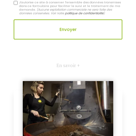
J'autorise ce site à conserver l'ensemble des données transmises
dans ce formulaire pour faciliter le suivi et le traitement de ma
demande.
(Aucune exploitation commerciale ne sera faite des
données conservées. Voir notre
politique de confidentialité
)
En savoir +