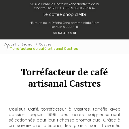
20 rue Henry le Châtelier Zone d'activité de la
Chartreuse 81100 CASTRES
05 63 75 56 42
Le coffee shop d'Albi
43 route de la Drêche Zone commerciale Albi-
Lescure 81000 ALBI
05 63 41 44 81
Accueil
Secteur
Castres
Torréfacteur de café artisanal Castres
Torréfacteur de café
artisanal Castres
Couleur Café
,
torréfacteur à Castres
, torréfie avec
passion depuis 1999 des cafés soigneusement
sélectionnés pour leur richesse aromatique. Grâce à
un savoir-faire artisanal, les grains sont travaillés