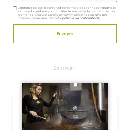
J'autorise ce site à conserver l'ensemble des données transmises
dans ce formulaire pour faciliter le suivi et le traitement de ma
demande.
(Aucune exploitation commerciale ne sera faite des
données conservées. Voir notre
politique de confidentialité
)
En savoir +