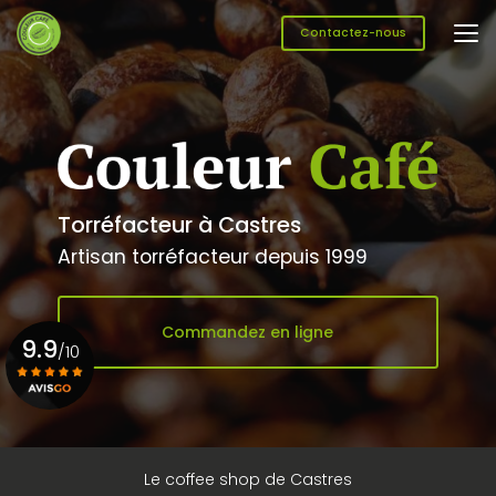
Aller
au
Contactez-nous
contenu
principal
Torréfacteur à Castres
Artisan torréfacteur depuis 1999
Commandez en ligne
9.9
/10
Voir le certificat
Le coffee shop de Castres