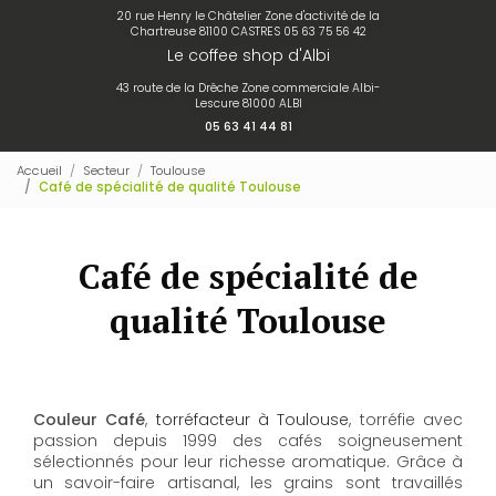
20 rue Henry le Châtelier Zone d'activité de la
Chartreuse 81100 CASTRES
05 63 75 56 42
Le coffee shop d'Albi
43 route de la Drêche Zone commerciale Albi-
Lescure 81000 ALBI
05 63 41 44 81
Accueil
Secteur
Toulouse
Café de spécialité de qualité Toulouse
Café de spécialité de
qualité Toulouse
Couleur Café
,
torréfacteur à Toulouse
, torréfie avec
passion depuis 1999 des cafés soigneusement
sélectionnés pour leur richesse aromatique. Grâce à
un savoir-faire artisanal, les grains sont travaillés