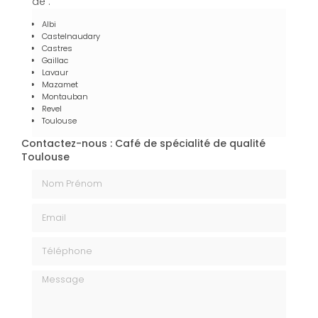
de :
Albi
Castelnaudary
Castres
Gaillac
Lavaur
Mazamet
Montauban
Revel
Toulouse
Contactez-nous : Café de spécialité de qualité
Toulouse
Nom Prénom
Email
Téléphone
Message