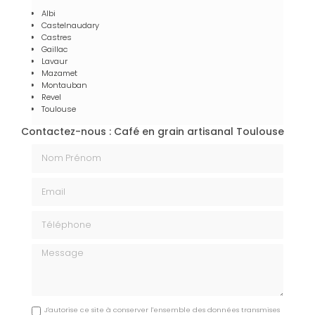
Albi
Castelnaudary
Castres
Gaillac
Lavaur
Mazamet
Montauban
Revel
Toulouse
Contactez-nous : Café en grain artisanal Toulouse
Nom Prénom
Email
Téléphone
Message
J'autorise ce site à conserver l'ensemble des données transmises