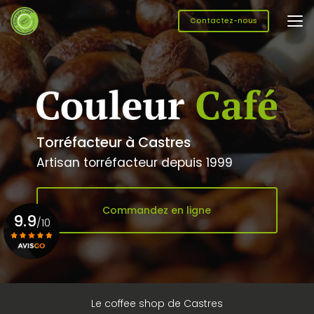
Aller
au
Contactez-nous
contenu
principal
Torréfacteur à Castres
Artisan torréfacteur depuis 1999
Commandez en ligne
9.9
/10
Voir le certificat
Le coffee shop de Castres