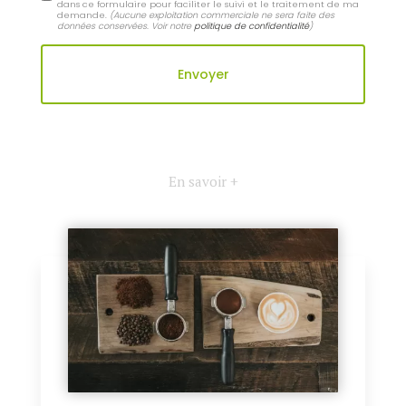
dans ce formulaire pour faciliter le suivi et le traitement de ma
demande.
(Aucune exploitation commerciale ne sera faite des
données conservées. Voir notre
politique de confidentialité
)
En savoir +