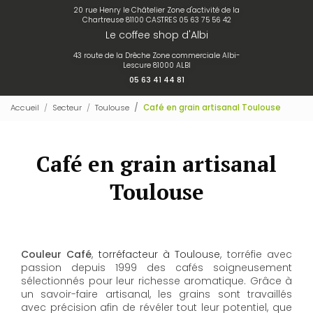
20 rue Henry le Châtelier Zone d'activité de la
Chartreuse 81100 CASTRES
05 63 75 56 42
Le coffee shop d'Albi
43 route de la Drêche Zone commerciale Albi-
Lescure 81000 ALBI
05 63 41 44 81
Accueil
Secteur
Toulouse
Café en grain artisanal Toulouse
Café en grain artisanal
Toulouse
Couleur Café
,
torréfacteur à Toulouse
, torréfie avec
passion depuis 1999 des cafés soigneusement
sélectionnés pour leur richesse aromatique. Grâce à
un savoir-faire artisanal, les grains sont travaillés
avec précision afin de révéler tout leur potentiel, que