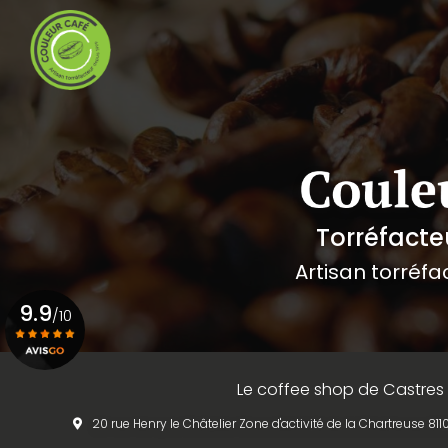
Navigation principale
Aller
au
contenu
principal
Torréfacte
Artisan torréfa
9.9
/10
Voir le certificat
Le coffee shop de Castres
20 rue Henry le Châtelier Zone d'activité de la Chartreuse 8