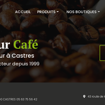
ACCUEIL
PRODUITS
NOS BOUTIQUES
Cafés
Couleur Café Castres
Thés & Infusions
Couleur Café Albi
Épicerie sucrée
Équipements
ur à Castres
cteur depuis 1999
43 route de 
1100 CASTRES
05 63 75 56 42