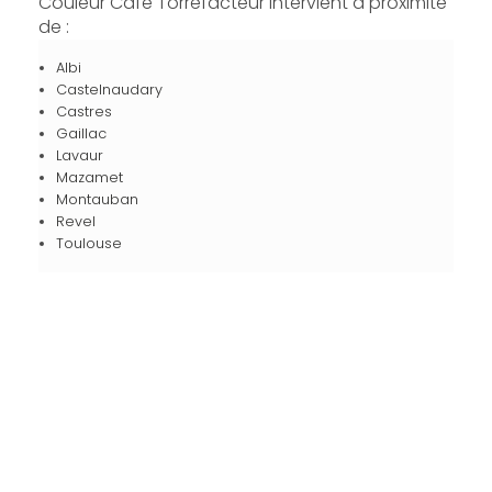
Couleur Café Torréfacteur intervient à proximité
de :
Albi
Castelnaudary
Castres
Gaillac
Lavaur
Mazamet
Montauban
Revel
Toulouse