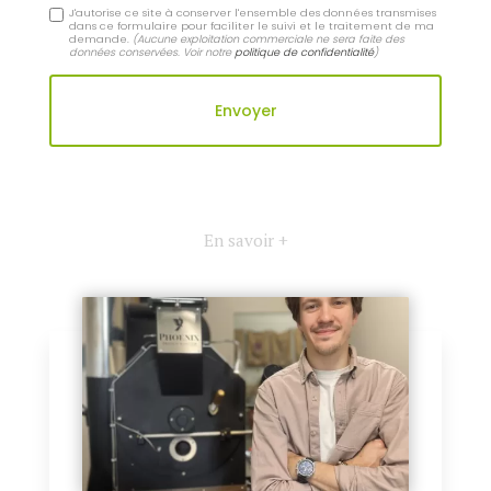
J'autorise ce site à conserver l'ensemble des données transmises
dans ce formulaire pour faciliter le suivi et le traitement de ma
demande.
(Aucune exploitation commerciale ne sera faite des
données conservées. Voir notre
politique de confidentialité
)
En savoir +