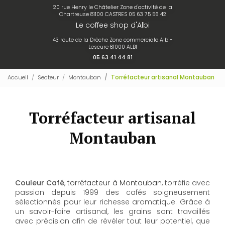
20 rue Henry le Châtelier Zone d'activité de la
Chartreuse 81100 CASTRES
05 63 75 56 42
Le coffee shop d'Albi
43 route de la Drêche Zone commerciale Albi-
Lescure 81000 ALBI
05 63 41 44 81
Accueil
Secteur
Montauban
Torréfacteur artisanal Montauban
Torréfacteur artisanal
Montauban
Couleur Café
,
torréfacteur à Montauban
, torréfie avec
passion depuis 1999 des cafés soigneusement
sélectionnés pour leur richesse aromatique. Grâce à
un savoir-faire artisanal, les grains sont travaillés
avec précision afin de révéler tout leur potentiel, que