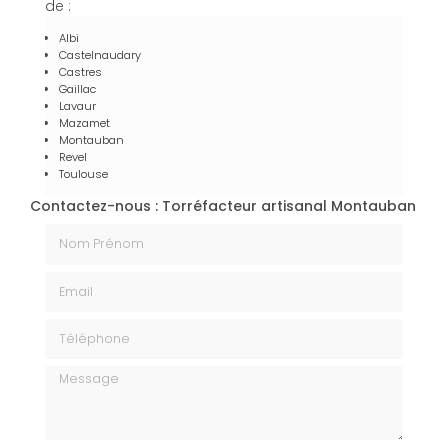
de :
Albi
Castelnaudary
Castres
Gaillac
Lavaur
Mazamet
Montauban
Revel
Toulouse
Contactez-nous : Torréfacteur artisanal Montauban
Nom Prénom
Email
Téléphone
Message