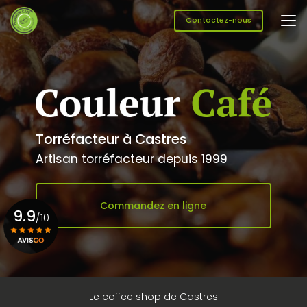
Aller
au
Contactez-nous
contenu
principal
Torréfacteur à Castres
Artisan torréfacteur depuis 1999
Commandez en ligne
9.9
/10
Voir le certificat
Le coffee shop de Castres