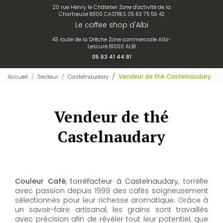
20 rue Henry le Châtelier Zone d'activité de la
Chartreuse 81100 CASTRES
05 63 75 56 42
Le coffee shop d'Albi
43 route de la Drêche Zone commerciale Albi-
Lescure 81000 ALBI
05 63 41 44 81
Accueil
Secteur
Castelnaudary
Vendeur de thé Castelnaudary
Vendeur de thé
Castelnaudary
Couleur Café
,
torréfacteur à Castelnaudary
, torréfie
avec passion depuis 1999 des cafés soigneusement
sélectionnés pour leur richesse aromatique. Grâce à
un savoir-faire artisanal, les grains sont travaillés
avec précision afin de révéler tout leur potentiel, que