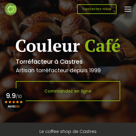
Aller
au
Contactez-nous
contenu
principal
Torréfacteur à Castres
Artisan torréfacteur depuis 1999
Commandez en ligne
9.9
/10
Voir le certificat
Le coffee shop de Castres