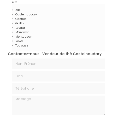
de :
Albi
Castelnaudary
Castres
Gaillac
Lavaur
Mazamet
Montauban
Revel
Toulouse
Contactez-nous : Vendeur de thé Castelnaudary
Nom Prénom
Email
Téléphone
Message