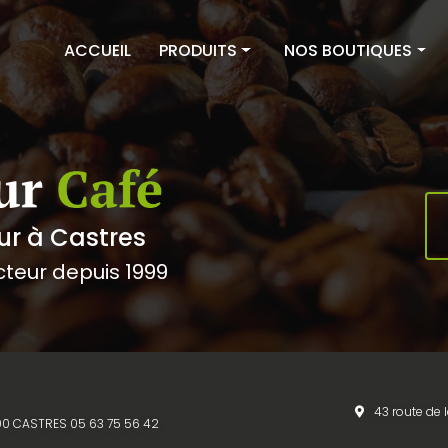
ACCUEIL
PRODUITS
NOS BOUTIQUES
Cafés
Couleur Café Castres
Thés & Infusions
Couleur Café Albi
Épicerie sucrée
Équipements
ur à Castres
cteur depuis 1999
43 route de 
1100 CASTRES
05 63 75 56 42