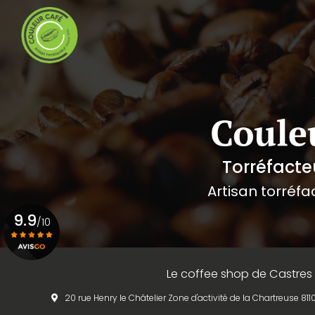
Navigation principale
Aller
au
contenu
principal
Torréfacte
Artisan torréfa
9.9
/10
Voir le certificat
Le coffee shop de Castres
20 rue Henry le Châtelier Zone d'activité de la Chartreuse 8