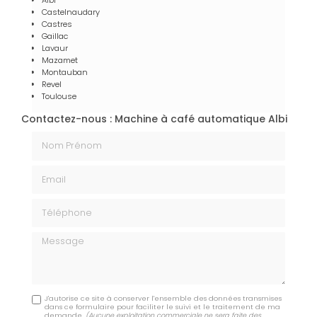
Castelnaudary
Castres
Gaillac
Lavaur
Mazamet
Montauban
Revel
Toulouse
Contactez-nous : Machine à café automatique Albi
Nom Prénom
Email
Téléphone
Message
J'autorise ce site à conserver l'ensemble des données transmises
dans ce formulaire pour faciliter le suivi et le traitement de ma
demande.
(Aucune exploitation commerciale ne sera faite des