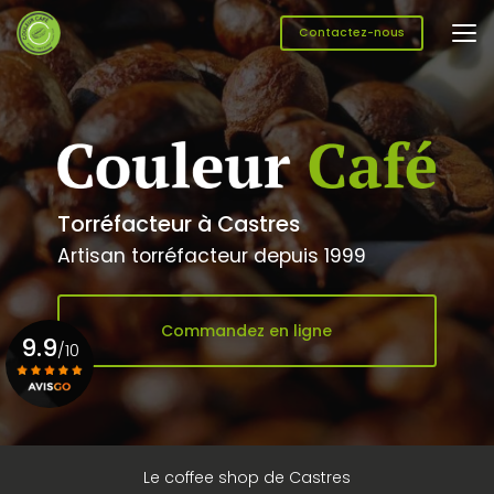
Aller
au
Contactez-nous
contenu
principal
Torréfacteur à Castres
Artisan torréfacteur depuis 1999
Commandez en ligne
9.9
/10
Voir le certificat
Le coffee shop de Castres