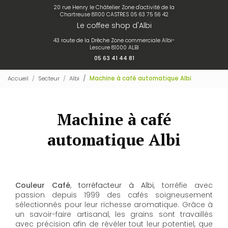
20 rue Henry le Châtelier Zone d'activité de la
Chartreuse 81100 CASTRES
05 63 75 56 42
Le coffee shop d'Albi
43 route de la Drêche Zone commerciale Albi-
Lescure 81000 ALBI
05 63 41 44 81
Accueil
Secteur
Albi
Machine à café automatique Albi
Machine à café
automatique Albi
Couleur Café
,
torréfacteur à Albi
, torréfie avec
passion depuis 1999 des cafés soigneusement
sélectionnés pour leur richesse aromatique. Grâce à
un savoir-faire artisanal, les grains sont travaillés
avec précision afin de révéler tout leur potentiel, que