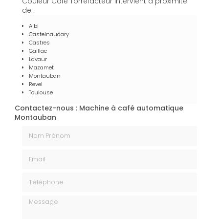
Couleur Café Torréfacteur intervient à proximité
de :
Albi
Castelnaudary
Castres
Gaillac
Lavaur
Mazamet
Montauban
Revel
Toulouse
Contactez-nous : Machine à café automatique
Montauban
Nom Prénom
Email
Téléphone
Message