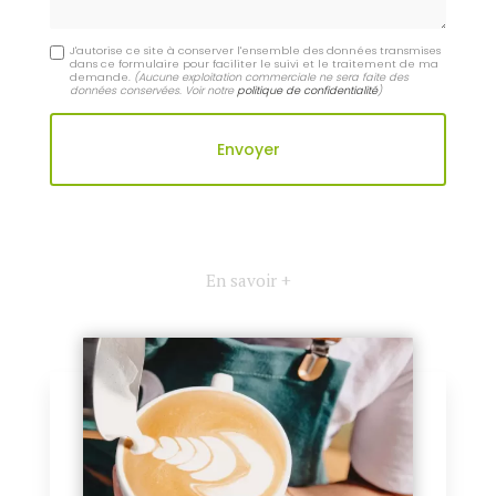
J'autorise ce site à conserver l'ensemble des données transmises
dans ce formulaire pour faciliter le suivi et le traitement de ma
demande.
(Aucune exploitation commerciale ne sera faite des
données conservées. Voir notre
politique de confidentialité
)
En savoir +