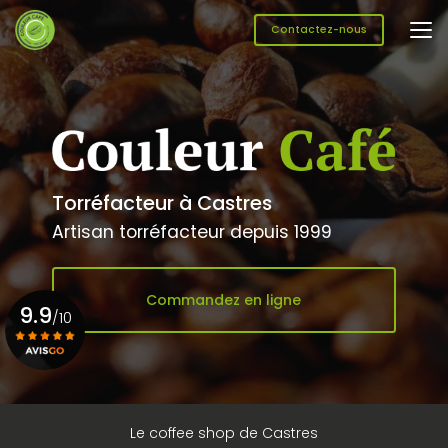
Aller
au
Contactez-nous
contenu
principal
Torréfacteur à Castres
Artisan torréfacteur depuis 1999
Commandez en ligne
9.9
/10
Voir le certificat
Le coffee shop de Castres