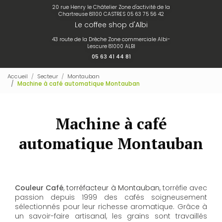
20 rue Henry le Châtelier Zone d'activité de la
Chartreuse 81100 CASTRES
05 63 75 56 42
Le coffee shop d'Albi
43 route de la Drêche Zone commerciale Albi-
Lescure 81000 ALBI
05 63 41 44 81
Accueil
Secteur
Montauban
Machine à café automatique Montauban
Machine à café
automatique Montauban
Couleur Café
,
torréfacteur à Montauban
, torréfie avec
passion depuis 1999 des cafés soigneusement
sélectionnés pour leur richesse aromatique. Grâce à
un savoir-faire artisanal, les grains sont travaillés