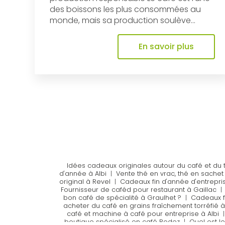
des boissons les plus consommées au
monde, mais sa production soulève...
En savoir plus
Idées cadeaux originales autour du café et du 
d'année à Albi
|
Vente thé en vrac, thé en sachet 
original à Revel
|
Cadeaux fin d'année d'entrepris
Fournisseur de caféd pour restaurant à Gaillac
bon café de spécialité à Graulhet ?
|
Cadeaux f
acheter du café en grains fraîchement torréfié 
café et machine à café pour entreprise à Albi
boutique spécialisé en café Rodez
|
Quel est le