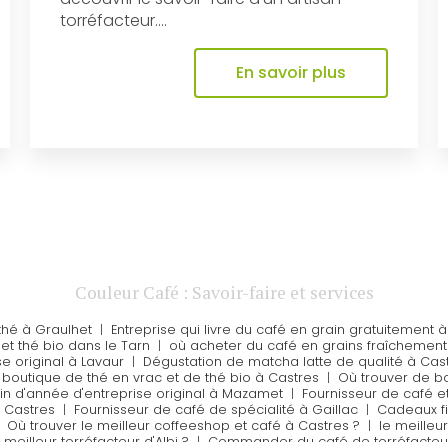
torréfacteur....
En savoir plus
Couleur Café : Savoir-faire et services
thé à Graulhet
|
Entreprise qui livre du café en grain gratuitement à
et thé bio dans le Tarn
|
où acheter du café en grains fraîchement t
e original à Lavaur
|
Dégustation de matcha latte de qualité à Cas
|
boutique de thé en vrac et de thé bio à Castres
|
Où trouver de bo
in d'année d'entreprise original à Mazamet
|
Fournisseur de café e
à Castres
|
Fournisseur de café de spécialité à Gaillac
|
Cadeaux fi
|
Où trouver le meilleur coffeeshop et café à Castres ?
|
le meilleu
 meilleur torréfacteur d'Albi ?
|
Commander du café de torréfacteu