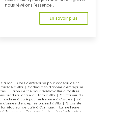
nous révélons l'essence...
En savoir plus
 Gaillac
|
Colis d'entreprise pour cadeau de fin
orréfié à Albi
|
Cadeaux fin d'année d'entreprise
tres
|
Salon de thé pour télétravailler à Castres
|
ns produits locaux du Tarn à Albi
|
Où trouver du
t machine à café pour entreprise à Castres
|
où
n d'année d'entreprise original à Albi
|
Grossiste
r torréfacteur de café à Carmaux
|
La meilleure
r à Toulouse
|
Cadeaux fin d'année d'entreprise