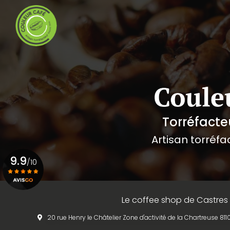
Navigation principale
Aller
au
contenu
principal
Torréfacte
Artisan torréfa
9.9
/10
Voir le certificat
Le coffee shop de Castres
20 rue Henry le Châtelier Zone d'activité de la Chartreuse 8