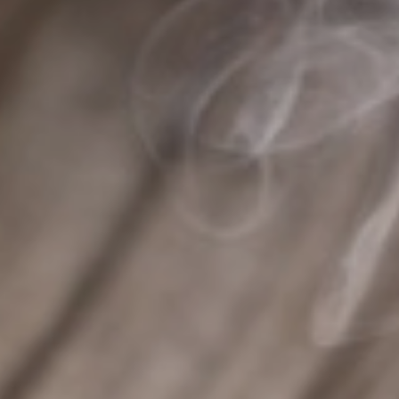
|
où acheter du café en grains fraîchement torréfié à Albi
|
Où trouver
un bon matcha latte à Albi ?
|
Le meilleur café en grain du Tarn
|
Salon de thé pour télétravailler à Albi
|
Cadeaux fin d'année
d'entreprise original à Gaillac
|
Vente thé en vrac, thé en sachet et thé
bio dans le Tarn
|
Coffret cadeau de découverte de café de spécialité à
Albi
|
Où faire un coffret cadeau de produits locaux à Castres
|
Entreprise qui livre du café en grain gratuitement à Gaillac
|
Cadeaux
fin d'année d'entreprise original à Lavaur
|
grand choix de thé, tisane,
infusion et rooibos à Albi
|
Grossiste café et machine à café pour
entreprise à Albi
|
Café en grain le moins cher à saint sulpice la
pointe