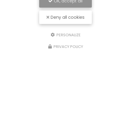
OK, accept all
Deny all cookies
PERSONALIZE
PRIVACY POLICY
Torréfacteur à Castres
20 rue Henry le Châtelier
Zone d'activité de la Chartreuse