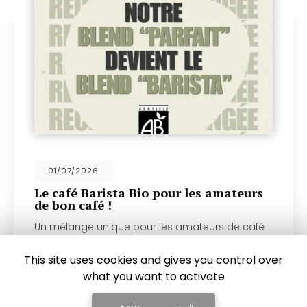
18/06/2026
Découvrez nos nouveaux mini cookies
pour accompagner notre délicieux café
Un délice à savourer avec votre café
d'exceptionChez
Couleur Café
, artisan
torréfacteur depuis 1999 basé à
Castres
, nous
This site uses cookies and gives you control over
sommes ravis de vous présenter notre…
what you want to activate
Toute l'actualité