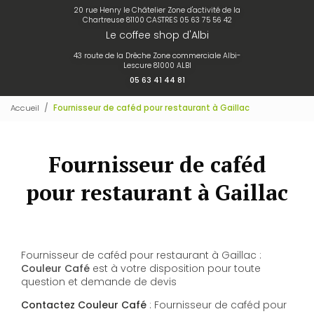
20 rue Henry le Châtelier Zone d'activité de la
Chartreuse 81100 CASTRES
05 63 75 56 42
Le coffee shop d'Albi
43 route de la Drêche Zone commerciale Albi-
Lescure 81000 ALBI
05 63 41 44 81
Accueil
Fournisseur de caféd pour restaurant à Gaillac
Fournisseur de caféd
pour restaurant à Gaillac
Fournisseur de caféd pour restaurant à Gaillac :
Couleur Café
est à votre disposition pour toute
question et demande de devis
Contactez Couleur Café
: Fournisseur de caféd pour