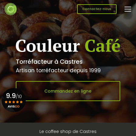
Aller
au
Contactez-nous
contenu
principal
Torréfacteur à Castres
Artisan torréfacteur depuis 1999
Commandez en ligne
9.9
/10
Voir le certificat
Le coffee shop de Castres