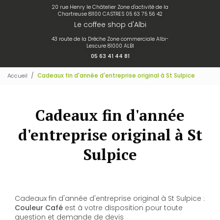
20 rue Henry le Châtelier Zone d'activité de la
Chartreuse 81100 CASTRES
05 63 75 56 42
Le coffee shop d'Albi
43 route de la Drêche Zone commerciale Albi-
Lescure 81000 ALBI
05 63 41 44 81
Accueil
Cadeaux fin d'année d'entreprise original à St Sulpice
Cadeaux fin d'année
d'entreprise original à St
Sulpice
Cadeaux fin d'année d'entreprise original à St Sulpice :
Couleur Café
est à votre disposition pour toute
question et demande de devis