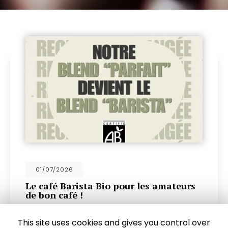
18/06/2026
Découvrez nos nouveaux mini cookies
pour accompagner notre délicieux café
Un délice à savourer avec votre café
d'exceptionChez
Couleur Café
, artisan
This site uses cookies and gives you control over