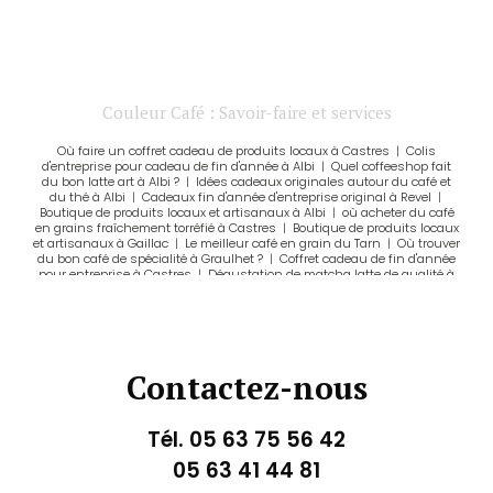
Couleur Café : Savoir-faire et services
Où faire un coffret cadeau de produits locaux à Castres
|
Colis
d'entreprise pour cadeau de fin d'année à Albi
|
Quel coffeeshop fait
du bon latte art à Albi ?
|
Idées cadeaux originales autour du café et
du thé à Albi
|
Cadeaux fin d'année d'entreprise original à Revel
|
Boutique de produits locaux et artisanaux à Albi
|
où acheter du café
en grains fraîchement torréfié à Castres
|
Boutique de produits locaux
et artisanaux à Gaillac
|
Le meilleur café en grain du Tarn
|
Où trouver
du bon café de spécialité à Graulhet ?
|
Coffret cadeau de fin d'année
pour entreprise à Castres
|
Dégustation de matcha latte de qualité à
Castres
|
Torréfacteur pour découvrir le café autrement, à travers un
savoir faire unique et des conseils personnalisés à Castres
|
Cadeaux fin d'année d'entreprise original à Castres
|
Salon de thé
pour télétravailler à Castres
|
Livraison de café de spécialité à Gaillac
|
Où acheter un coffret de tasses Delissea à Albi ?
|
Dégustation d'un
bon matcha latte à Albi
|
Idées cadeaux originales autour du café et
Contactez-nous
du thé à Castres
|
Boutique de produits locaux et artisanaux à
Castres
|
Où boire un très bon café à Castres
|
Où trouver un bon
matcha latte à Albi ?
|
Acheter du café en grain de qualité à Lavaur
|
Entreprise qui livre du café gratuitement à Graulhet
|
Fournisseur de
Tél.
05 63 75 56 42
café de spécialité à Gaillac
|
Idées cadeaux originales autour du café
et du thé à Carmaux
|
Où trouver du bon café de spécialité à Lavaur ?
05 63 41 44 81
|
Coffret cadeau de découverte de café de spécialité à Albi
|
vente de
matcha bio de qualité à Albi
|
Colis d'entreprise pour cadeau de fin