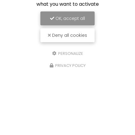
torréfacteur depuis 1999 basé à
Castres
, nous
what you want to activate
sommes ravis de vous présenter notre…
OK, accept all
Toute l'actualité
Deny all cookies
PERSONALIZE
PRIVACY POLICY