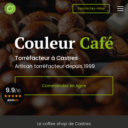
Aller
au
Contactez-nous
contenu
principal
Torréfacteur à Castres
Artisan torréfacteur depuis 1999
Commandez en ligne
9.9
/10
Voir le certificat
Le coffee shop de Castres