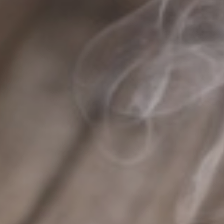
torréfié à Albi
|
La meilleure boutique spécialisé en café Rodez
|
Acheter du café de spécialité pas cher
|
Où trouver du café de
spécialité à Lavaur ?
|
Idées cadeaux originales autour du café et du
thé à Mazamet
|
Fournisseur de caféd pour restaurant à Gaillac
|
Coffret cadeau de café grain de qualité à Castres
|
Entreprise de
livraison de café en grain à Gaillac
|
Quel est le meilleur coffeeshop
pour du latte art à Castres ?
|
Coffret cadeau de fin d'année pour
entreprise à Albi
|
Fournisseur de café et machine à café pour
entreprise à Castres
|
Où trouver de bons produits locaux du Tarn à
Albi
|
Coffret de dégustation de café pour offrir à Albi
|
Cadeaux fin
d'année d'entreprise original à Gaillac
|
Cadeaux fin d'année
d'entreprise original à Albi
|
Idées cadeaux originales autour du café et
du thé à Revel
|
grand choix de thé, tisane, infusion et rooibos à
Castres
|
Quel est le meilleur salon de thé de Castres ?