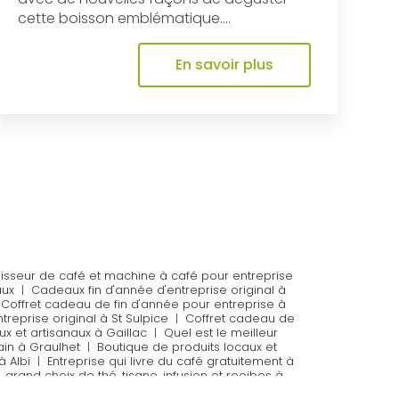
cette boisson emblématique....
En savoir plus
isseur de café et machine à café pour entreprise
aux
|
Cadeaux fin d'année d'entreprise original à
|
Coffret cadeau de fin d'année pour entreprise à
reprise original à St Sulpice
|
Coffret cadeau de
x et artisanaux à Gaillac
|
Quel est le meilleur
ain à Graulhet
|
Boutique de produits locaux et
à Albi
|
Entreprise qui livre du café gratuitement à
|
grand choix de thé, tisane, infusion et rooibos à
 trouver du café de spécialité à Albi ?
|
Où faire