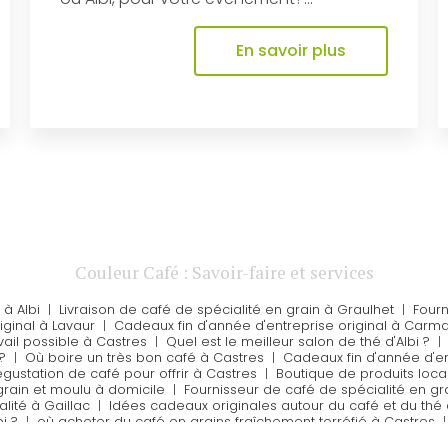
En savoir plus
Couleur Café : Savoir-faire et services
à Albi
|
Livraison de café de spécialité en grain à Graulhet
|
Fourn
iginal à Lavaur
|
Cadeaux fin d'année d'entreprise original à Carm
ail possible à Castres
|
Quel est le meilleur salon de thé d'Albi ?
?
|
Où boire un très bon café à Castres
|
Cadeaux fin d'année d'ent
gustation de café pour offrir à Castres
|
Boutique de produits locau
grain et moulu à domicile
|
Fournisseur de café de spécialité en gr
lité à Gaillac
|
Idées cadeaux originales autour du café et du thé 
i ?
|
où acheter du café en grains fraîchement torréfié à Castres
 Lavaur
|
Où trouver de bons produits locaux du Tarn à Castres
|
Où