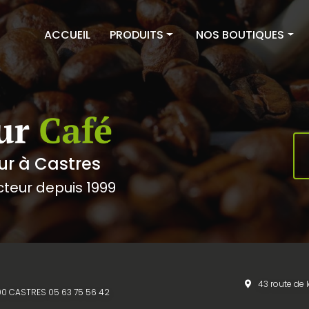
ACCUEIL
PRODUITS
NOS BOUTIQUES
Cafés
Couleur Café Castres
Thés & Infusions
Couleur Café Albi
Épicerie sucrée
Équipements
ur à Castres
cteur depuis 1999
43 route de 
1100 CASTRES
05 63 75 56 42