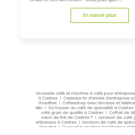
En savoir plus
Grossiste café et machine à café pour entreprise 
à Castres
|
Cadeaux fin d'année d'entreprise or
Graulthet
|
Coffeeshop avec terrasse et télétrav
Albi
|
Où trouver du café de spécialité à Castres 
café grain de qualité à Castres
|
Coffret de dé
salon de thé de Castres ?
|
Livraison de café 
artisanaux à Castres
|
Livraison de café de spécia
Graulhet
|
Quel est le meilleur torréfacteur d'Alb
Castres
|
Acheter du café en grain de qualité à