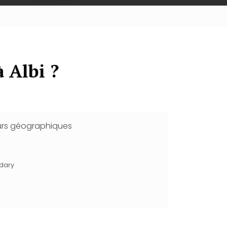
 Albi ?
urs géographiques
dary