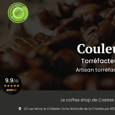
Navigation principale
Aller
au
contenu
principal
Torréfacte
Artisan torréfa
9.9
/10
Voir le certificat
Le coffee shop de Castres
20 rue Henry le Châtelier Zone d'activité de la Chartreuse 8