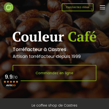
Aller
au
Contactez-nous
contenu
principal
Torréfacteur à Castres
Artisan torréfacteur depuis 1999
Commandez en ligne
9.9
/10
Voir le certificat
Le coffee shop de Castres