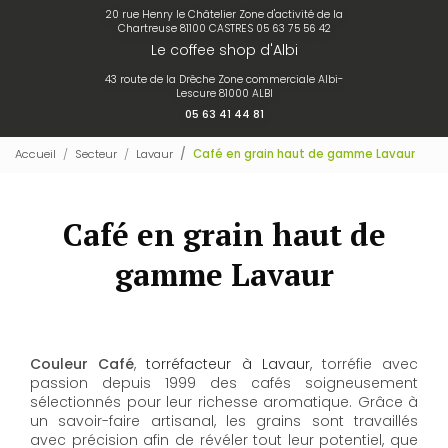
20 rue Henry le Châtelier Zone d'activité de la
Chartreuse 81100 CASTRES
05 63 75 56 42
Le coffee shop d'Albi
43 route de la Drêche Zone commerciale Albi-
Lescure 81000 ALBI
05 63 41 44 81
Accueil
Secteur
Lavaur
Café en grain haut de gamme Lavaur
Café en grain haut de
gamme Lavaur
Couleur Café
,
torréfacteur à Lavaur
, torréfie avec
passion depuis 1999 des cafés soigneusement
sélectionnés pour leur richesse aromatique. Grâce à
un savoir-faire artisanal, les grains sont travaillés
avec précision afin de révéler tout leur potentiel, que