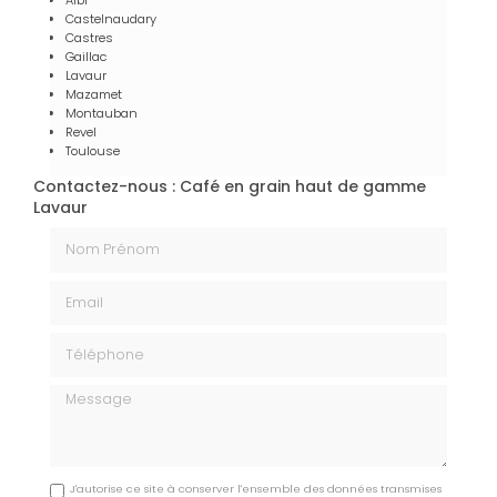
Castelnaudary
Castres
Gaillac
Lavaur
Mazamet
Montauban
Revel
Toulouse
Contactez-nous : Café en grain haut de gamme
Lavaur
Nom Prénom
Email
Téléphone
Message
J'autorise ce site à conserver l'ensemble des données transmises