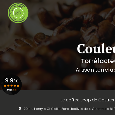
Navigation principale
Aller
au
contenu
principal
Torréfacte
Artisan torréfa
9.9
/10
Voir le certificat
Le coffee shop de Castres
20 rue Henry le Châtelier Zone d'activité de la Chartreuse 8