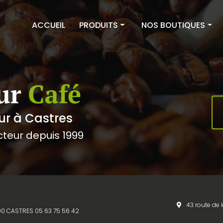
ACCUEIL
PRODUITS
NOS BOUTIQUES
Cafés
Couleur Café Castres
Thés & Infusions
Couleur Café Albi
Épicerie sucrée
Équipements
ur à Castres
cteur depuis 1999
43 route de 
1100 CASTRES
05 63 75 56 42